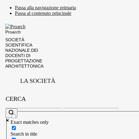
Passa alla navigazione primaria
Passa al contenuto principale
Proarch
SOCIETÀ
SCIENTIFICA
NAZIONALE DEI
DOCENTI DI
PROGETTAZIONE
ARCHITETTONICA
LA SOCIETÀ
Chi Siamo
Statuto
CERCA
Elenco Soci
Referenti Di Sede
Organi Di Governo
Documenti
Exact matches only
Iscrizione
Contatti
Search in title
COMMISSIONI