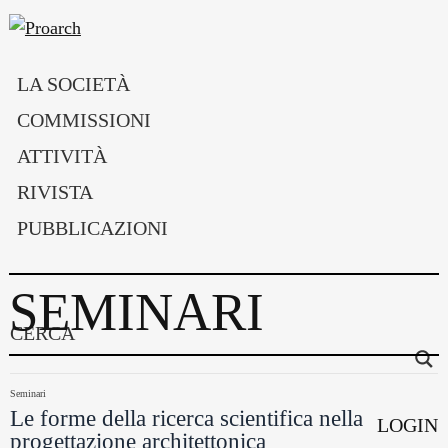
Passa
Passa
alla
al
Proarch
SOCIETÀ
SCIENTIFICA
navigazione
contenuto
LA SOCIETÀ
NAZIONALE
primaria
principale
DEI
COMMISSIONI
DOCENTI
DI
ATTIVITÀ
PROGETTAZIONE
ARCHITETTONICA
RIVISTA
PUBBLICAZIONI
SEMINARI
CERCA
Seminari
Le forme della ricerca scientifica nella
LOGIN
progettazione architettonica