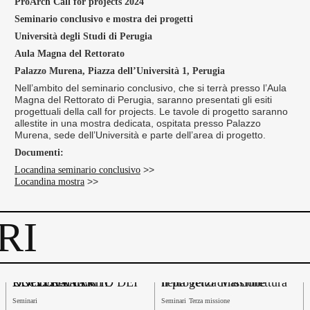
ProArch Call for projects 2024
Seminario conclusivo e mostra dei progetti
Università degli Studi di Perugia
Aula Magna del Rettorato
Palazzo Murena, Piazza dell’Università 1, Perugia
Nell’ambito del seminario conclusivo, che si terrà presso l’Aula
Magna del Rettorato di Perugia, saranno presentati gli esiti
progettuali della call for projects. Le tavole di progetto saranno
allestite in una mostra dedicata, ospitata presso Palazzo
Murena, sede dell’Università e parte dell’area di progetto.
Documenti:
>>
Locandina seminario conclusivo
>>
Locandina mostra
RI
DOPO LA ASN. IL RECLUTAMENTO DEI DOCENTI UNIVERSITARI
Il progetto di architettura nella Terza Missione
Seminari
Seminari
Terza missione