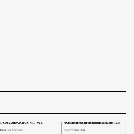
FORMAZIONE AL PROGETTO
Consultazione sulla Ricerca non bibliometrica e sulla sua valutazione
Didattica
Seminari
Ricerca
Seminari